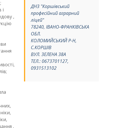
;
ДНЗ "Коршівський
 і
професійний аграрний
дову ,
ліцей"
укцію
78240, ІВАНО-ФРАНКІВСЬКА
ОБЛ.
КОЛОМИЙСЬКИЙ Р-Н,
ови
С.КОРШІВ
итання
ВУЛ. ЗЕЛЕНА 38А
ТЕЛ.: 0673701127,
ивості,
0931513102
ів;
ила
чних,
ніки,
іки,
вання ,