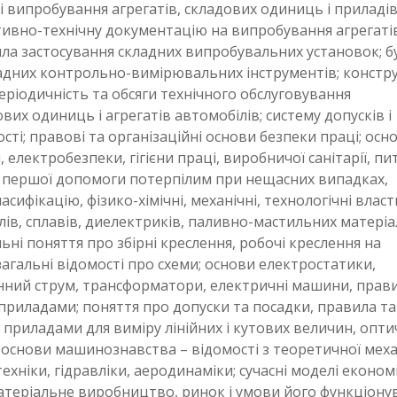
і випробування агрегатів, складових одиниць і приладів
ивно-технічну документацію на випробування агрегатів
ла застосування складних випробувальних установок; бу
ладних контрольно-вимірювальних інструментів; констр
періодичність та обсяги технічного обслуговування
их одиниць і агрегатів автомобілів; систему допусків і
сті; правові та організаційні основи безпеки праці; осн
, електробезпеки, гігієни праці, виробничої санітарії, п
 першої допомоги потерпілим при нещасних випадках,
фікацію, фізико-хімічні, механічні, технологічні власт
ів, сплавів, диелектриків, паливно-мастильних матеріал
ьні поняття про збірні креслення, робочі креслення на
загальні відомості про схеми; основи електростатики,
інний струм, трансформатори, електричні машини, прав
иладами; поняття про допуски та посадки, правила та
приладами для виміру лінійних і кутових величин, опти
основи машинознавства – відомості з теоретичної меха
хніки, гідравліки, аеродинаміки; сучасні моделі економ
 матеріальне виробництво, ринок і умови його функціону