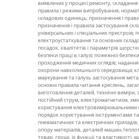
виявлених у процесі ремонту, складання 
правила і режими випробування, нормат
складових одиниць; призначення і прави
призначення і правила застосування ск
універсальних і спеціальних пристроїв; 
електроустаткування та основних складов
посадок, квалітетів і параметрів шорстко
безпеки праці в галузі; пожежної безпеки
проходження медичних оглядів; надання
охорони навколишнього середовища; класи
маркування та галузь застосування метал
основні правила читання креслень, загал
виготовлення деталей, технічні виміри, 
постійний струм, електромагнетизм, зм
користування електровимірювальними пр
порядок користування інструментами та 
пневматичних та електричних приладів; 
опору матеріалів, деталей машин,теплоте
товар, гроші, їх функції та властивості,