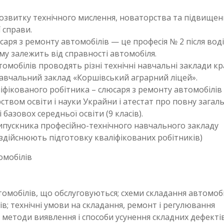
озвитку технічного мислення, новаторства та підвищен
 справи.
аря з ремонту автомобілів — це професія № 2 після воді
ому залежить від справності автомобіля.
омобілів проводять різні технічні навчальні заклади кр
авчальний заклад «Коршівський аграрний ліцей».
ікованого робітника – слюсаря з ремонту автомобілів І
ерством освіти і науки Украйни і атестат про повну загал
базовох середньої освіти (9 класів).
ипускника професійно-технічного навчального закладу
о здійснюють підготовку кваліфікованих робітників)
омобілів
омобілів, що обслуговуються; схеми складання автомобі
в; технічні умови на складання, ремонт і регулювання
; методи виявлення і способи усунення складних дефектів