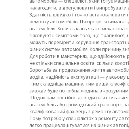
автомобілів — спеціаліст, який готує маш
налагодити, відрегулювати і випробувати а
Здатність швидко і точно встановлювати п
ремонту автомобілів. Ця професія вимагає 
автомобіля. Коли сталась якась механічна 
з’ясовують симптоми того, що трапилося, 
можуть перевірити керування транспортни
різних систем автомобіля. Коли причину з
Для роботи в майстернях, що здійснюють р
не стільки спеціальна освіта, скільки золоті
Боротьба за продовження життя автомобілі
водіїв, надійність експлуатації — у всьом
Чим складніша машина, тим вища класифіка
завжди буде потрібна людина з «розумним
Щодня нам постійно доводиться стикатися 
автомобіль або громадський транспорт, за 
кваліфікований фахівець з ремонту автомо
Тому потреба у спеціалістах з ремонту авт
легко працевлаштуватися на різних автопі