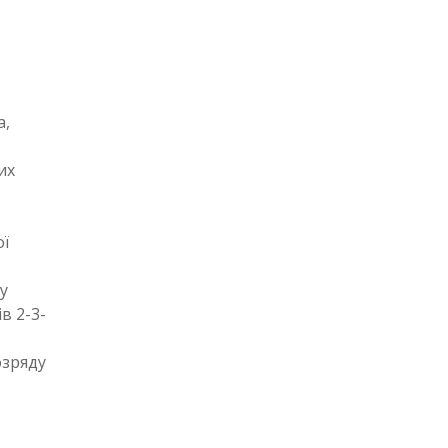
а,
их
ої
у
в 2-3-
озряду