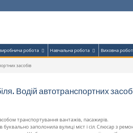
виробнича робота
Навчальна робота
Виховна робот
портних засобів
ля. Водій автотранспортних засоб
асобом транспортування вантажів, пасажирів.
в буквально заполонила вулиці міст і сіл. Слюсар з ремо