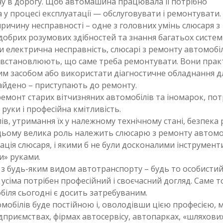
ину в дорогу. Щоб автомашина працювала її потрібно
 у процесі експлуатації — обслуговувати і ремонтувати.
ричину несправності – одне з головних умінь слюсаря з
добрих розумових здібностей та знання багатьох систем
чи електрична несправність, слюсарі з ремонту автомобі
і встановлюють, що саме треба ремонтувати. Вони пра
м засобом або використати діагностичне обладнання д
найдено – приступають до ремонту.
емонт старих вітчизняних автомобілів та іномарок, пот
 руки і професійна кмітливість.
в, утримання їх у належному технічному стані, безпека
у цьому велика роль належить слюсарю з ремонту автомоб
ція слюсаря, і якими б не були досконалими інструмент
и» руками.
з будь-яким видом автотранспорту – будь то особисти
усіма потрібен професійний і своєчасний догляд. Саме т
біля сьогодні є досить затребуваним.
омобілів буде постійною і, оволодівши цією професією,
дприємствах, фірмах автосервісу, автопарках, «шляхови