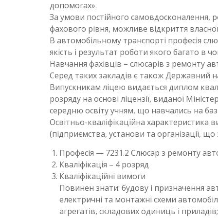
допомогах».
За умови постійного самовдосконалення, р
фахового рівня, можливе відкриття власної
В автомобільному транспорті професія слюс
якість і результат роботи якого багато в ч
Навчання фахівців – слюсарів з ремонту авт
Серед таких закладів є також Державний н
Випускникам ліцею видається диплом кваліф
розряду на основі ліцензії, виданої Мініст
середню освіту учням, що навчались на базі 
Освітньо-кваліфікаційна характеристика в
(підприємства, установи та організації, щ
Професія — 7231.2 Слюсар з ремонту авт
Кваліфікація – 4 розряд
Кваліфікаційні вимоги
Повинен знати: будову і призначення авт
електричні та монтажні схеми автомобілі
агрегатів, складових одиниць і приладів