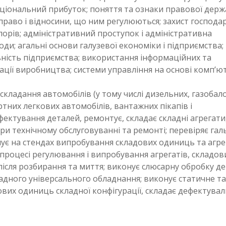
ціональний прибуток; поняття та ознаки правової держ
 право і відносини, що ним регулюються; захист господа
спорів; адміністративний проступок і адміністративна
ди; агальні основи галузевої економіки і підприємства;
льність підприємства; використання інформаційних та
ації виробництва; системи управління на основі комп’ю
 складання автомобілів (у тому числі дизельних, газобал
ртних легкових автомобілів, вантажних пікапів і
ектування деталей, ремонтує, складає складні агрегати
при технічному обслуговуванні та ремонті; перевіряє гал
нує на стендах випробування складових одиниць та агрег
у процесі регулювання і випробування агрегатів, складов
після розбирання та миття; виконує слюсарну обробку д
ладного універсального обладнання; виконує статичне та
ових одиниць складної конфігурації, складає дефектувал