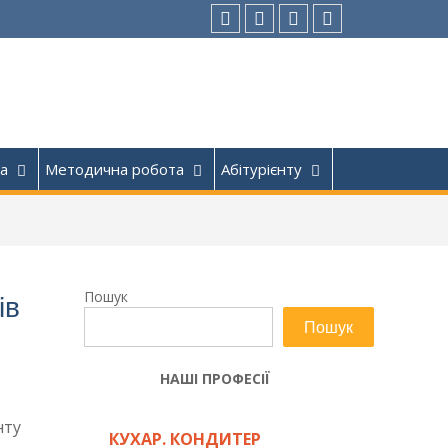
Facebook
Instagram
Youtube
Tik-
Tok
а
Методична робота
Абітурієнту
Пошук
ів
Пошук
НАШІ ПРОФЕСІЇ
нту
КУХАР. КОНДИТЕР