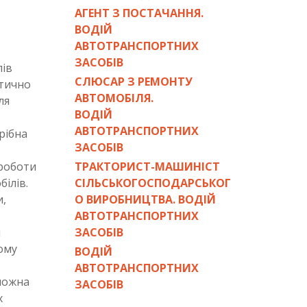
АГЕНТ З ПОСТАЧАННЯ.
ВОДІЙ
АВТОТРАНСПОРТНИХ
ЗАСОБІВ
лів
СЛЮСАР З РЕМОНТУ
ктично
АВТОМОБІЛЯ.
ля
ВОДІЙ
АВТОТРАНСПОРТНИХ
рібна
ЗАСОБІВ
 роботи
ТРАКТОРИСТ-МАШИНІСТ
ілів.
СІЛЬСЬКОГОСПОДАРСЬКОГ
и,
О ВИРОБНИЦТВА. ВОДІЙ
АВТОТРАНСПОРТНИХ
й
ЗАСОБІВ
ому
ВОДІЙ
АВТОТРАНСПОРТНИХ
 можна
ЗАСОБІВ
х