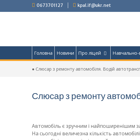
Перейти
0673701127
kpal.if@ukr.net
до
вмісту
Головна
Новини
Про ліцей
Навчально-
●
Слюсар з ремонту автомобіля. Водій автотранс
Слюсар з ремонту автомобі
Автомобіль є зручним і найпоширенішим з
На сьогодні величезна кількість автомобілі