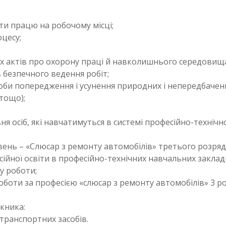
ти працю на робочому місці;
цесу;
 актів про охорону праці й навколишнього середовищ
 безпечного ведення робіт;
соби попередження і усунення природних і непередбачен
 тощо);
ня осіб, які навчатимуться в системі професійно-технічн
вень – «Слюсар з ремонту автомобілів» третього розряд
йної освіти в професійно-технічних навчальних закладі
у роботи;
роботи за професією «слюсар з ремонту автомобілів» 3 р
кника:
транспортних засобів.