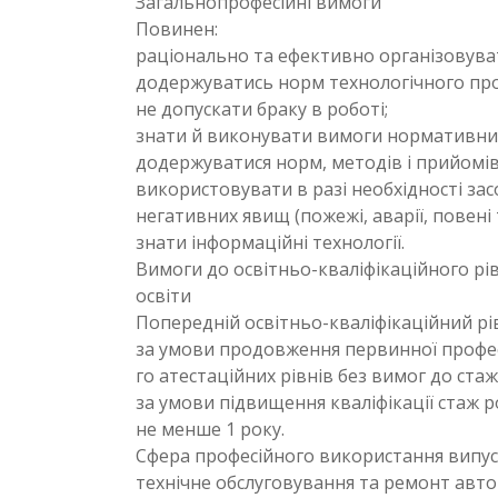
Загальнопрофесійні вимоги
Повинен:
раціонально та ефективно організовува
додержуватись норм технологічного про
не допускати браку в роботі;
знати й виконувати вимоги нормативних
додержуватися норм, методів і прийомів
використовувати в разі необхідності за
негативних явищ (пожежі, аварії, повені
знати інформаційні технології.
Вимоги до освітньо-кваліфікаційного рів
освіти
Попередній освітньо-кваліфікаційний рі
за умови продовження первинної професі
го атестаційних рівнів без вимог до стаж
за умови підвищення кваліфікації стаж 
не менше 1 року.
Сфера професійного використання випус
технічне обслуговування та ремонт авто