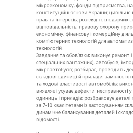
мікроекономіку, фонди підприємства, на
конституційні основи України; цивільне
прав та інтересів; розгляд господарчих 
відповідальність; правову охорону приро
економічну, фінансову і комерційну дія
комп’ютерних технологій для автоматиз
технологій.
Завдання та обов’язки: виконує ремонт і
спеціальних вантажних), автобусів, імпо
мікроавтобусів; розбирає, проводить деф
складові одиниці й прилади, замінює їх 
та ходові властивості автомобілів; вико
виявляє і усуває дефекти, несправності 
одиниць і приладів; розбраковує деталі 
за 7-10 квалітетами із застосуванням ск
динамічне балансування деталей і склад
відомості.