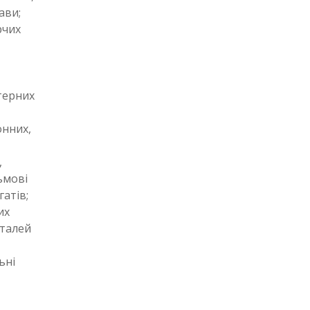
ави;
рчих
терних
онних,
,
ьмові
атів;
их
еталей
ьні