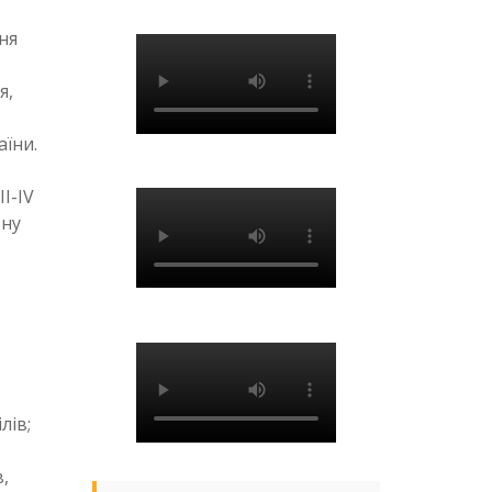
ня
я,
аїни.
І-IV
ьну
лів;
,