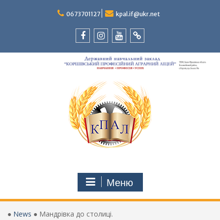
Перейти
до
0673701127
kpal.if@ukr.net
вмісту
Facebook
Instagram
Youtube
Tik-
Tok
Меню
●
News
●
Мандрівка до столиці.