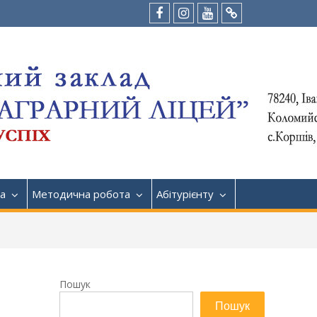
Facebook
Instagram
Youtube
Tik-
Tok
а
Методична робота
Абітурієнту
Пошук
Пошук