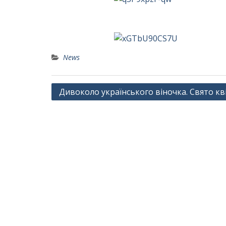
News
Навігація
Дивоколо українського віночка. Свято кві
записів