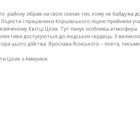
о району зібрав на своїх схилах тих, кому не байдужа д
о. Ліцеїсти і працівники Коршівського ліцею прийняли уча
исвяченому Квітці Цісик. Тут панує особлива атмосфера
колективи достукуються до людських сердець. З велико
атора цього дійства Ярослава Ясінського – поета, письм
іти Цісик з Америки.