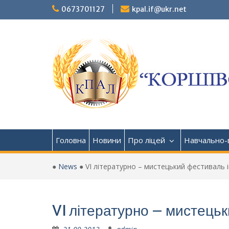
Перейти
0673701127
kpal.if@ukr.net
до
вмісту
Головна
Новини
Про ліцей
Навчально-
●
News
●
VI літературно – мистецький фестиваль ім
VI літературно – мистецьки