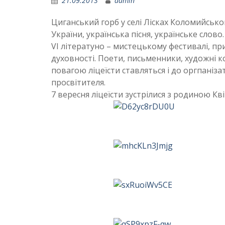
21.09.2013
admin
Циганський горб у селі Лісках Коломийськог
України, українська пісня, українське слов
VI літератуно – мистецькому фестивалі, пр
духовності. Поети, письменники, художні 
повагою ліцеїсти ставляться і до оргпаніз
просвітителя.
7 вересня ліцеїсти зустрілися з родиною Кв