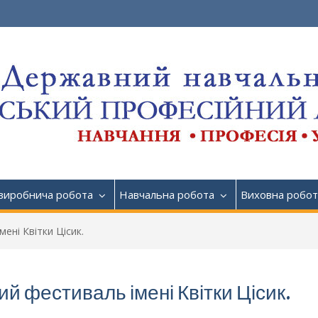
виробнича робота
Навчальна робота
Виховна робот
ені Квітки Цісик.
й фестиваль імені Квітки Цісик.