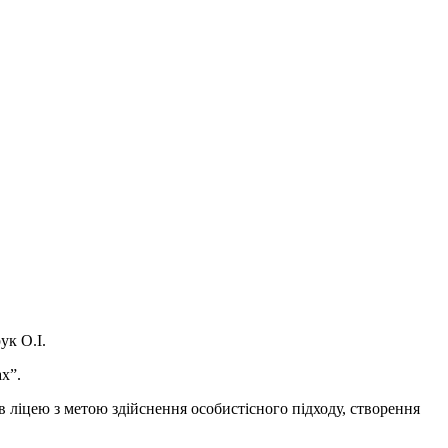
ук О.І.
х”.
ів ліцею з метою здійснення особистісного підходу, створення