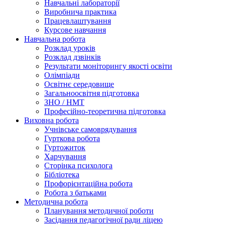
Навчальні лабораторії
Виробнича практика
Працевлаштування
Курсове навчання
Навчальна робота
Розклад уроків
Розклад дзвінків
Результати моніторингу якості освіти
Олімпіади
Освітнє середовище
Загальноосвітня підготовка
ЗНО / НМТ
Професійно-теоретична підготовка
Виховна робота
Учнівське самоврядування
Гурткова робота
Гуртожиток
Харчування
Сторінка психолога
Бібліотека
Профорієнтаційна робота
Робота з батьками
Методична робота
Планування методичної роботи
Засідання педагогічної ради ліцею