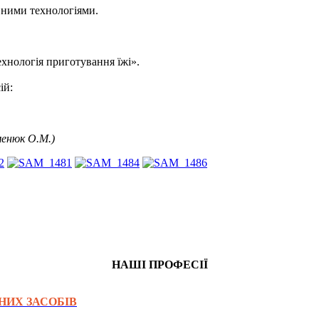
вними технологіями.
ехнологія приготування їжі».
ій:
менюк О.М.)
НАШІ ПРОФЕСІЇ
НИХ ЗАСОБІВ