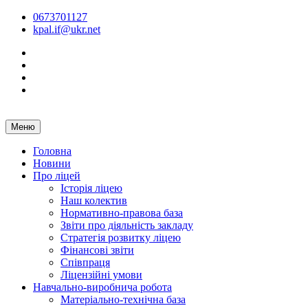
Перейти
0673701127
до
kpal.if@ukr.net
вмісту
Facebook
Instagram
Youtube
Tik-
Tok
Меню
Головна
Новини
Про ліцей
Історія ліцею
Наш колектив
Нормативно-правова база
Звіти про діяльність закладу
Стратегія розвитку ліцею
Фінансові звіти
Співпраця
Ліцензійні умови
Навчально-виробнича робота
Матеріально-технічна база