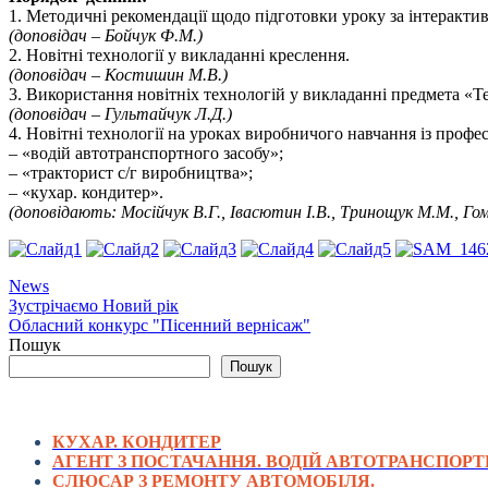
1. Методичні рекомендації щодо підготовки уроку за інтеракти
(доповідач – Бойчук Ф.М.)
2. Новітні технології у викладанні креслення.
(доповідач – Костишин М.В.)
3. Використання новітніх технологій у викладанні предмета «Т
(доповідач – Гультайчук Л.Д.)
4. Новітні технології на уроках виробничого навчання із профес
– «водій автотранспортного засобу»;
– «тракторист с/г виробництва»;
– «кухар. кондитер».
(доповідають: Мосійчук В.Г., Івасютин І.В.,
Тринощук М.М., Го
News
Навігація
Зустрічаємо Новий рік
Обласний конкурс "Пісенний вернісаж"
записів
Пошук
Пошук
КУХАР. КОНДИТЕР
АГЕНТ З ПОСТАЧАННЯ. ВОДІЙ АВТОТРАНСПОРТ
СЛЮСАР З РЕМОНТУ АВТОМОБІЛЯ.