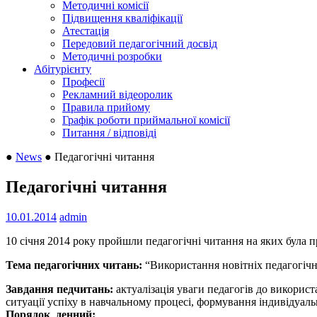
Методичні комісії
Підвищення кваліфікації
Атестація
Передовий педагогічний досвід
Методичні розробки
Абітурієнту
Професії
Рекламний відеоролик
Правила прийому
Графік роботи приймальної комісії
Питання / відповіді
●
News
●
Педагогічні читання
Педагогічні читання
10.01.2014
admin
10 січня 2014 року пройшли педагогічні читання на яких була
Тема педагогічних читань:
“Використання новітніх педагогічн
Завдання педчитань:
актуалізація уваги педагогів до викорис
ситуації успіху в навчальному процесі, формування індивідуал
Порядок денний: