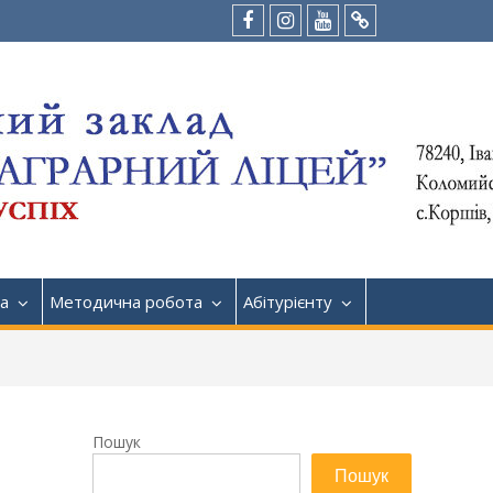
Facebook
Instagram
Youtube
Tik-
Tok
а
Методична робота
Абітурієнту
Пошук
Пошук