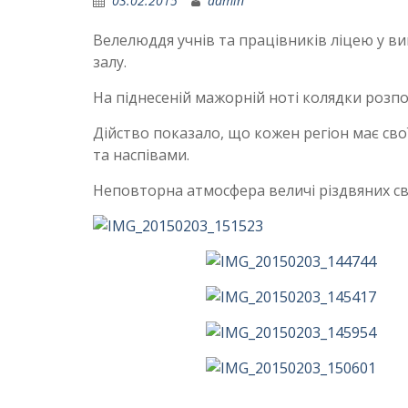
03.02.2015
admin
Велелюддя учнів та працівників ліцею у ви
залу.
На піднесеній мажорній ноті колядки розпо
Дійство показало, що кожен регіон має свої
та наспівами.
Неповторна атмосфера величі різдвяних свят