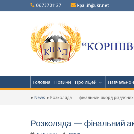
Перейти
0673701127
kpal.if@ukr.net
до
вмісту
Головна
Новини
Про ліцей
Навчально-
●
News
●
Розколяда — фінальний акорд різдвяних
Розколяда — фінальний ак