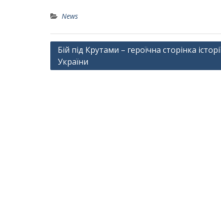
News
Навігація
Бій під Крутами – героїчна сторінка історі
України
записів