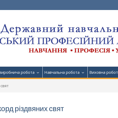
виробнича робота
Навчальна робота
Виховна робот
 свят
орд різдвяних свят