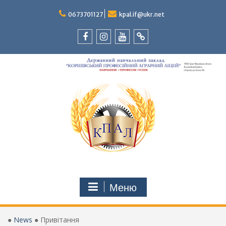
Перейти
до
0673701127
kpal.if@ukr.net
вмісту
Facebook
Instagram
Youtube
Tik-
Tok
Меню
●
News
●
Привітання