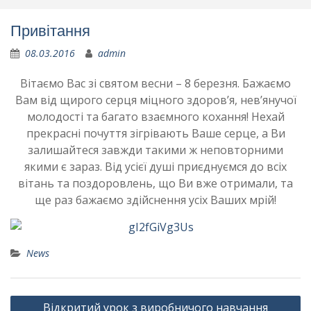
Привітання
08.03.2016
admin
Вітаємо Вас зі святом весни – 8 березня. Бажаємо
Вам від щирого серця міцного здоров’я, нев’янучої
молодості та багато взаємного кохання! Нехай
прекрасні почуття зігрівають Ваше серце, а Ви
залишайтеся завжди такими ж неповторними
якими є зараз. Від усієї душі приєднуємся до всіх
вітань та поздоровлень, що Ви вже отримали, та
ще раз бажаємо здійснення усіх Ваших мрій!
News
Навігація
Відкритий урок з виробничого навчання