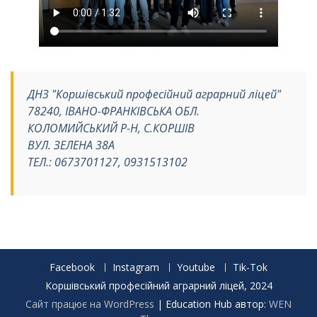
ДНЗ "Коршівський професійний аграрний ліцей"
78240, ІВАНО-ФРАНКІВСЬКА ОБЛ.
КОЛОМИЙСЬКИЙ Р-Н, С.КОРШІВ
ВУЛ. ЗЕЛЕНА 38А
ТЕЛ.: 0673701127, 0931513102
Facebook
Instagram
Youtube
Tik-Tok
Коршівський професійний аграрний ліцей, 2024
Сайт працює на WordPress
|
Education Hub автор:
WEN