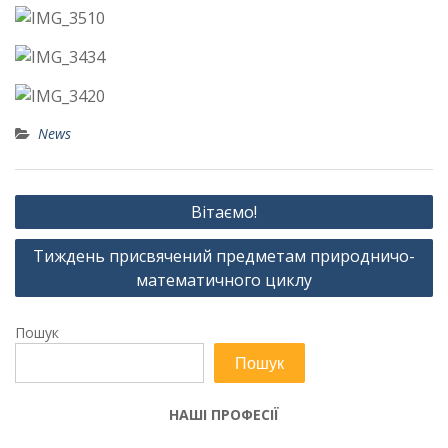
News
Навігація
Вітаємо!
записів
Тиждень присвячений предметам природничо-
математичного циклу
Пошук
Пошук
НАШІ ПРОФЕСІЇ