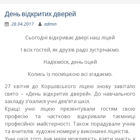
День відкритих дверей
28.04.2017
admin
Сьогодні відкриває двері наш ліцей
І всіх гостей, як друзів радо зустрічаємо.
Надіємося, день оцей
Колись із посмішкою всі згадаємо.
27 квітня до Коршівського ліцею знову завітало
свято – «День відкритих дверей». До навчального
закладу з’їхалися учні дев’яти шкіл.
Кращі учні ліцею презентували гостям свою
професію та частково відкривали таємниці
професійної майстерності. Також порадували учнів
та вчителів художні номери у виконанні ліцеїстів.
Учні шкіл того дня мали можливість взяти участь у