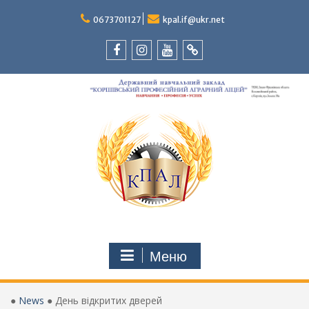
Перейти
до
0673701127
kpal.if@ukr.net
вмісту
Facebook
Instagram
Youtube
Tik-
Tok
Меню
●
News
●
День відкритих дверей