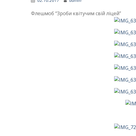
02.10.2017
admin
Флешмоб “Зроби квітучим свій ліцей”