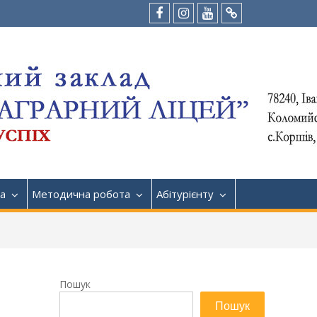
Facebook
Instagram
Youtube
Tik-
Tok
а
Методична робота
Абітурієнту
Пошук
Пошук