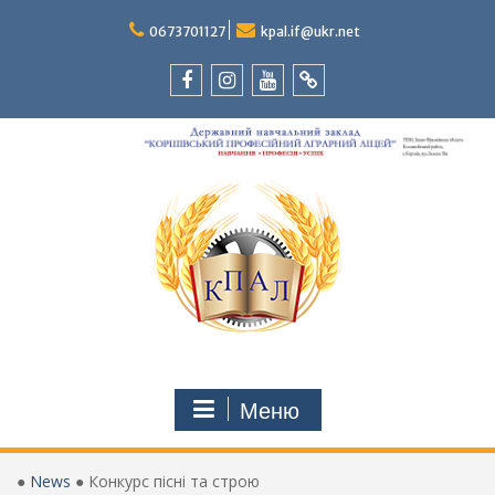
Перейти
до
0673701127
kpal.if@ukr.net
вмісту
Facebook
Instagram
Youtube
Tik-
Tok
Меню
●
News
●
Конкурс пісні та строю