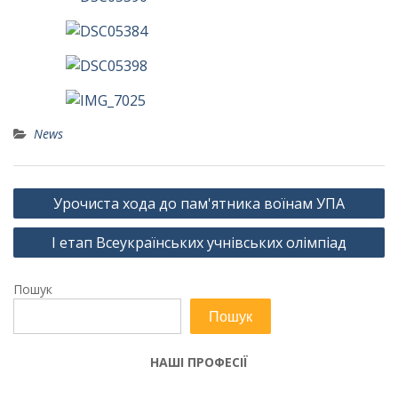
News
Навігація
Урочиста хода до пам'ятника воїнам УПА
записів
І етап Всеукраїнських учнівських олімпіад
Пошук
Пошук
НАШІ ПРОФЕСІЇ