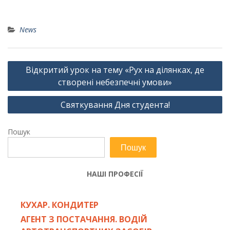
News
Навігація
Відкритий урок на тему «Рух на ділянках, де
записів
створені небезпечні умови»
Святкування Дня студента!
Пошук
Пошук
НАШІ ПРОФЕСІЇ
КУХАР. КОНДИТЕР
АГЕНТ З ПОСТАЧАННЯ. ВОДІЙ