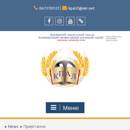
Перейти
до
0673701127
kpal.if@ukr.net
вмісту
Facebook
Instagram
Youtube
Tik-
Tok
Меню
●
News
●
Привітання