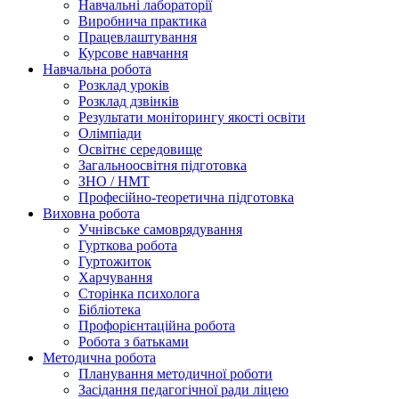
Навчальні лабораторії
Виробнича практика
Працевлаштування
Курсове навчання
Навчальна робота
Розклад уроків
Розклад дзвінків
Результати моніторингу якості освіти
Олімпіади
Освітнє середовище
Загальноосвітня підготовка
ЗНО / НМТ
Професійно-теоретична підготовка
Виховна робота
Учнівське самоврядування
Гурткова робота
Гуртожиток
Харчування
Сторінка психолога
Бібліотека
Профорієнтаційна робота
Робота з батьками
Методична робота
Планування методичної роботи
Засідання педагогічної ради ліцею