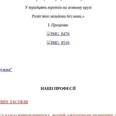
У тридцять третім на земному крузі
Розіп’ято мільйони без вини.»
І. Проценко
дружжя"
НАШІ ПРОФЕСІЇ
НИХ ЗАСОБІВ
ЬКОГО ВИРОБНИЦТВА. ВОДІЙ АВТОТРАНСПОРТНИХ 