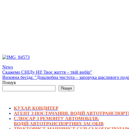
News
Навігація
Скажемо СНІДу НІ! Твоє життя – твій вибір"
Виховна бесіда: "Дошлюбна чистота – запорука щасливого по
записів
Пошук
Пошук
КУХАР. КОНДИТЕР
АГЕНТ З ПОСТАЧАННЯ. ВОДІЙ АВТОТРАНСПОРТ
СЛЮСАР З РЕМОНТУ АВТОМОБІЛЯ.
ВОДІЙ АВТОТРАНСПОРТНИХ ЗАСОБІВ
ТРАКТОРИСТ-МАШИНІСТ СІЛЬСЬКОГОСПОДАРС