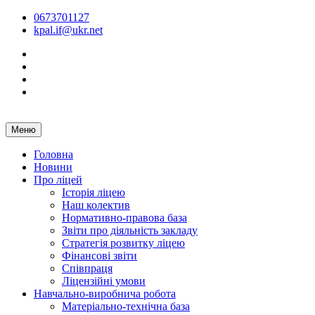
Перейти
0673701127
до
kpal.if@ukr.net
вмісту
Facebook
Instagram
Youtube
Tik-
Tok
Меню
Головна
Новини
Про ліцей
Історія ліцею
Наш колектив
Нормативно-правова база
Звіти про діяльність закладу
Стратегія розвитку ліцею
Фінансові звіти
Співпраця
Ліцензійні умови
Навчально-виробнича робота
Матеріально-технічна база