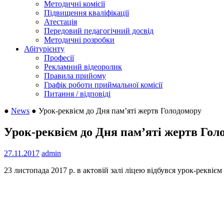
Методичні комісії
Підвищення кваліфікації
Атестація
Передовий педагогічний досвід
Методичні розробки
Абітурієнту
Професії
Рекламний відеоролик
Правила прийому
Графік роботи приймальної комісії
Питання / відповіді
●
News
●
Урок-реквієм до Дня пам’яті жертв Голодомору
Урок-реквієм до Дня пам’яті жертв Гол
27.11.2017
admin
23 листопада 2017 р. в актовій залі ліцею відбувся урок-реквіє