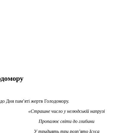
одомору
м до Дня пам’яті жертв Голодомору.
«Страшне число у нелюдській напрузі
Пропалює світи до глибини
У тридцять три розп’ято Ісуса