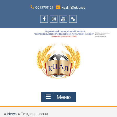
Перейти
до
0673701127
kpal.if@ukr.net
вмісту
Facebook
Instagram
Youtube
Tik-
Tok
Меню
●
News
●
Тиждень права