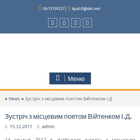
Перейти
0673701127
kpal.if@ukr.net
до
вмісту
Facebook
Instagram
Youtube
Tik-
Tok
Меню
●
News
●
Зустріч з місцевим поетом Війтенком І.Д.
Зустріч з місцевим поетом Війтенком І.Д.
15.12.2017
admin