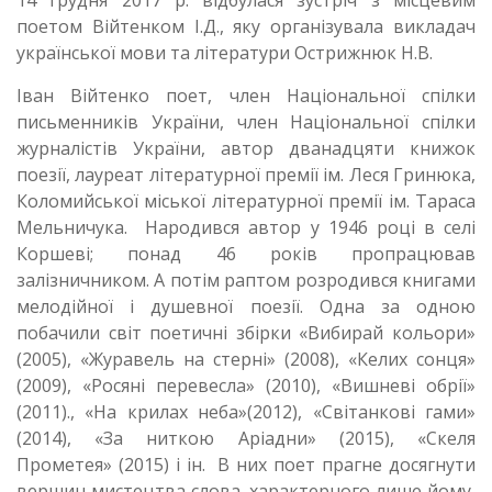
14 грудня 2017 р. відбулася зустріч з місцевим
поетом Війтенком І.Д., яку організувала викладач
української мови та літератури Острижнюк Н.В.
Іван Війтенко поет, член Національної спілки
письменників України, член Національної спілки
журналістів України, автор дванадцяти книжок
поезії, лауреат літературної премії ім. Леся Гринюка,
Коломийської міської літературної премії ім. Тараса
Мельничука. Народився автор у 1946 році в селі
Коршеві; понад 46 років пропрацював
залізничником. А потім раптом розродився книгами
мелодійної і душевної поезії. Одна за одною
побачили світ поетичні збірки «Вибирай кольори»
(2005), «Журавель на стерні» (2008), «Келих сонця»
(2009), «Росяні перевесла» (2010), «Вишневі обрії»
(2011)., «На крилах неба»(2012), «Світанкові гами»
(2014), «За ниткою Аріадни» (2015), «Скеля
Прометея» (2015) і ін. В них поет прагне досягнути
вершин мистецтва слова, характерного лише йому,