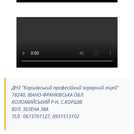
ДНЗ "Коршівський професійний аграрний ліцей"
78240, ІВАНО-ФРАНКІВСЬКА ОБЛ.
КОЛОМИЙСЬКИЙ Р-Н, С.КОРШІВ
ВУЛ. ЗЕЛЕНА 38А
ТЕЛ.: 0673701127, 0931513102