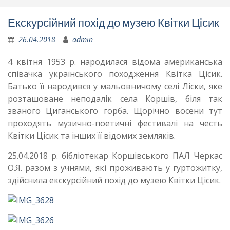
Екскурсійний похід до музею Квітки Цісик
26.04.2018
admin
4 квітня 1953 р. народилася відома американська
співачка українського походження Квітка Цісик.
Батько її народився у мальовничому селі Ліски, яке
розташоване неподалік села Коршів, біля так
званого Циганського горба. Щорічно восени тут
проходять музично-поетичні фестивалі на честь
Квітки Цісик та інших її відомих земляків.
25.04.2018 р. бібліотекар Коршівського ПАЛ Черкас
О.Я. разом з учнями, які проживають у гуртожитку,
здійснила екскурсійний похід до музею Квітки Цісик.