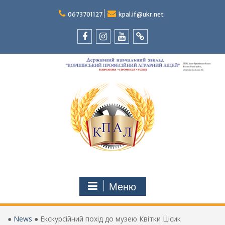
Перейти
до
0673701127
kpal.if@ukr.net
вмісту
Facebook
Instagram
Youtube
Tik-
Tok
Меню
●
News
●
Екскурсійний похід до музею Квітки Цісик