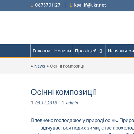
Перейти
0673701127
kpal.if@ukr.net
до
вмісту
Головна
Новини
Про ліцей
Навчально-
●
News
●
Осінні композиції
Осінні композиції
08.11.2018
admin
Впевнено господарює у природі осінь. Приро
відчувається подих зими, стає прохолодн