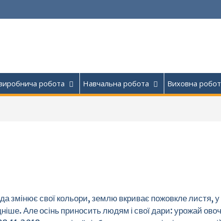
виробнича робота
Навчальна робота
Виховна робот
да змінює свої кольори, землю вкриває пожовкле листя, у 
іше. Але осінь приносить людям і свої дари: урожай овочі