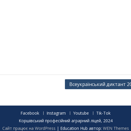
Всеукраїнський диктант 20
Facebook
Instagram
Youtube
Tik-Tok
Коршівський професійний аграрний ліцей, 2024
Сайт працює на WordPress
|
Education Hub автор:
WEN Themes