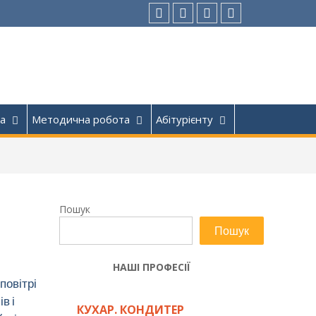
Facebook
Instagram
Youtube
Tik-
Tok
а
Методична робота
Абітурієнту
Пошук
Пошук
НАШІ ПРОФЕСІЇ
повітрі
в і
КУХАР. КОНДИТЕР