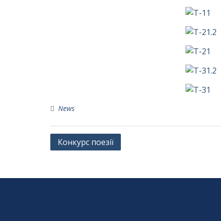
News
Навігація
Конкурс поезії
записів