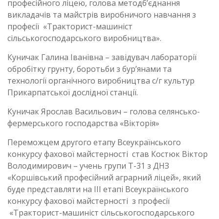
професійного ліцею, голова методб’єднання
викладачів та майстрів виробничого навчання з
професії «Тракторист-машиніст
сільськогосподарського виробництва».
Куничак Галина Іванівна – завідувач лабораторії
обробітку грунту, боротьби з бур’янами та
технології органічного виробництва с/г культур
Прикарпатської дослідної станції.
Куничак Ярослав Васильович – голова селянсько-
фермерського господарства «Вікторія»
Переможцем другого етапу Всеукраїнського
конкурсу фахової майстерності став Костюк Віктор
Володимирович – учень групи Т-31 з ДНЗ
«Коршівський професійний аграрний ліцей», який
буде представляти на ІІІ етапі Всеукраїнського
конкурсу фахової майстерності з професії
«Тракторист-машиніст сільськогосподарського