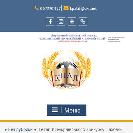
Перейти
до
0673701127
kpal.if@ukr.net
вмісту
Facebook
Instagram
Youtube
Tik-
Tok
Меню
●
Без рубрики
●
ІІ етап Всеукраїнського конкурсу фахової