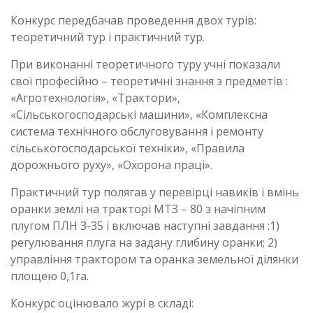
Конкурс передбачав проведення двох турів:
теоретичний тур і практичний тур.
При виконанні теоретичного туру учні показали
свої професійно – теоретичні знання з предметів :
«Агротехнологія», «Трактори»,
«Сільськогосподарські машини», «Комплексна
система технічного обслуговування і ремонту
сільськогосподарської техніки», «Правила
дорожнього руху», «Охорона праці».
Практичний тур полягав у перевірці навиків і вмінь
оранки землі на тракторі МТЗ – 80 з начіпним
плугом ПЛН 3-35 і включав наступні завдання :1)
регулювання плуга на задану глибину оранки; 2)
управління трактором та оранка земельної ділянки
площею 0,1га.
Конкурс оцінювало журі в складі: