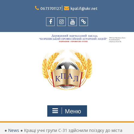
Перейти
до
0673701127
kpal.if@ukr.net
вмісту
Facebook
Instagram
Youtube
Tik-
Tok
Меню
●
News
●
Кращі учні групи С-31 здійснили поїздку до міста