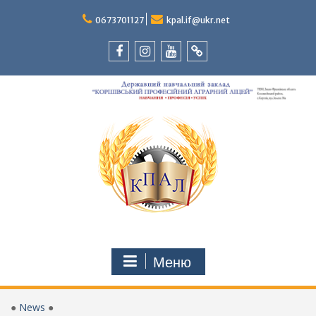
Перейти
до
0673701127
kpal.if@ukr.net
вмісту
Facebook
Instagram
Youtube
Tik-
Tok
Меню
●
News
●