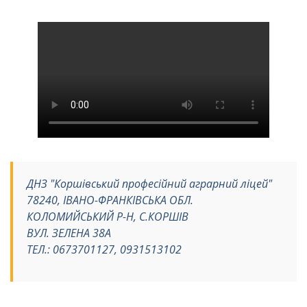
ДНЗ "Коршівський професійний аграрний ліцей"
78240, ІВАНО-ФРАНКІВСЬКА ОБЛ.
КОЛОМИЙСЬКИЙ Р-Н, С.КОРШІВ
ВУЛ. ЗЕЛЕНА 38А
ТЕЛ.: 0673701127, 0931513102