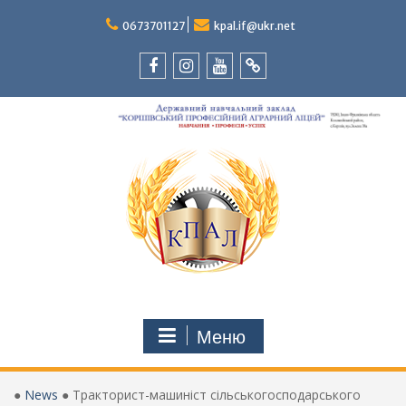
Перейти
до
0673701127
kpal.if@ukr.net
вмісту
Facebook
Instagram
Youtube
Tik-
Tok
Меню
●
News
●
Тракторист-машиніст сільськогосподарського