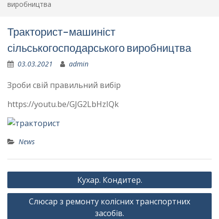
виробництва
Тракторист-машиніст
сільськогосподарського виробництва
03.03.2021
admin
Зроби свій правильний вибір
https://youtu.be/GJG2LbHzIQk
News
Навігація
Кухар. Кондитер.
записів
Слюсар з ремонту колісних транспортних
засобів.