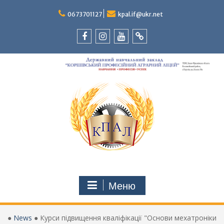
Перейти
до
0673701127
kpal.if@ukr.net
вмісту
Facebook
Instagram
Youtube
Tik-
Tok
Меню
●
News
●
Курси підвищення кваліфікації "Основи мехатроніки