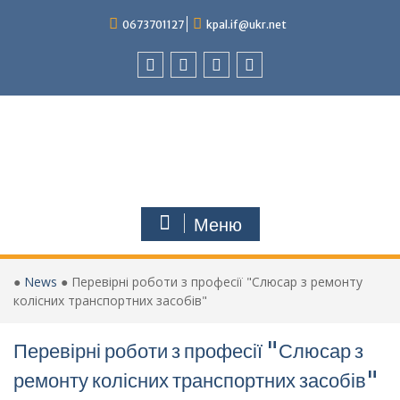
Перейти
0673701127
kpal.if@ukr.net
до
вмісту
Facebook
Instagram
Youtube
Tik-
Tok
Меню
●
News
●
Перевірні роботи з професії "Слюсар з ремонту
колісних транспортних засобів"
Перевірні роботи з професії "Слюсар з
ремонту колісних транспортних засобів"