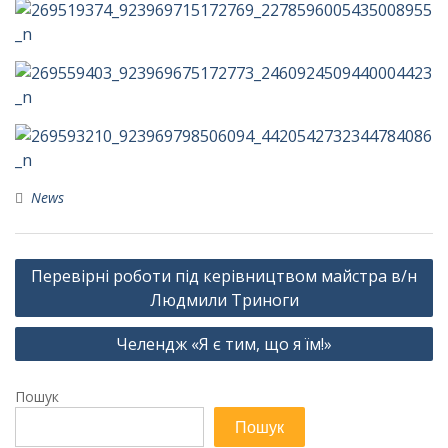
News
Навігація
Перевірні роботи під керівництвом майстра в/н
записів
Людмили Триноги
Челендж «Я є тим, що я їм!»
Пошук
Пошук