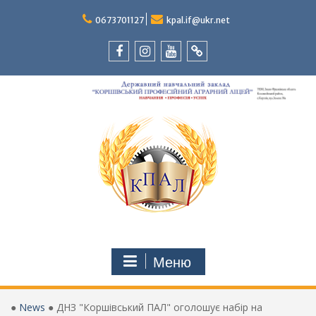
Перейти
до
0673701127
kpal.if@ukr.net
вмісту
Facebook
Instagram
Youtube
Tik-
Tok
Меню
●
News
●
ДНЗ "Коршівський ПАЛ" оголошує набір на