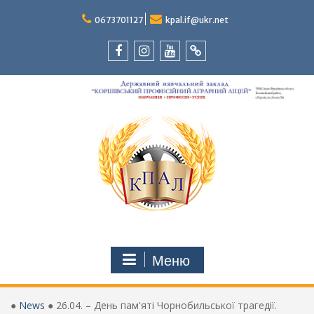
Перейти
до
0673701127
kpal.if@ukr.net
вмісту
Facebook
Instagram
Youtube
Tik-
Tok
Меню
●
News
●
26.04. – День пам'яті Чорнобильської трагедії.