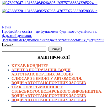
News
Навігація
Професійна освіта – це фундамент будь-якого суспільства,
будь-якої держави.
записів
Засідання методкомісії викладачів загальноосвітніх дисциплін
Пошук
Пошук
НАШІ ПРОФЕСІЇ
КУХАР. КОНДИТЕР
АГЕНТ З ПОСТАЧАННЯ. ВОДІЙ
АВТОТРАНСПОРТНИХ ЗАСОБІВ
СЛЮСАР З РЕМОНТУ АВТОМОБІЛЯ.
ВОДІЙ АВТОТРАНСПОРТНИХ ЗАСОБІВ
ТРАКТОРИСТ-МАШИНІСТ
СІЛЬСЬКОГОСПОДАРСЬКОГО ВИРОБНИЦТВА.
ВОДІЙ АВТОТРАНСПОРТНИХ ЗАСОБІВ
ВОДІЙ АВТОТРАНСПОРТНИХ ЗАСОБІВ