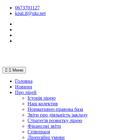
Перейти
0673701127
до
kpal.if@ukr.net
вмісту
Facebook
Instagram
Youtube
Tik-
Tok
Меню
Головна
Новини
Про ліцей
Історія ліцею
Наш колектив
Нормативно-правова база
Звіти про діяльність закладу
Стратегія розвитку ліцею
Фінансові звіти
Співпраця
Ліцензійні умови