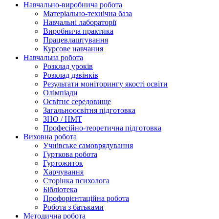
Навчально-виробнича робота
Матеріально-технічна база
Навчальні лабораторії
Виробнича практика
Працевлаштування
Курсове навчання
Навчальна робота
Розклад уроків
Розклад дзвінків
Результати моніторингу якості освіти
Олімпіади
Освітнє середовище
Загальноосвітня підготовка
ЗНО / НМТ
Професійно-теоретична підготовка
Виховна робота
Учнівське самоврядування
Гурткова робота
Гуртожиток
Харчування
Сторінка психолога
Бібліотека
Профорієнтаційна робота
Робота з батьками
Методична робота