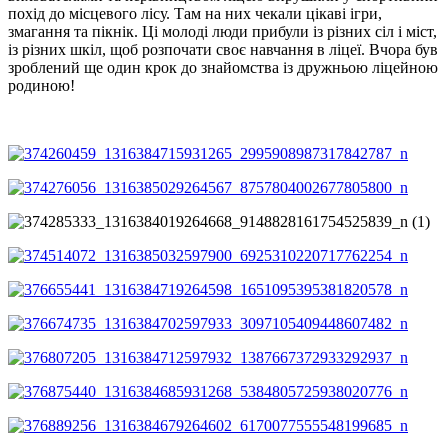
похід до місцевого лісу. Там на них чекали цікаві ігри,
змагання та пікнік. Ці молоді люди прибули із різних сіл і міст,
із різних шкіл, щоб розпочати своє навчання в ліцеї. Вчора був
зроблений ще один крок до знайомства із дружньою ліцейною
родиною!