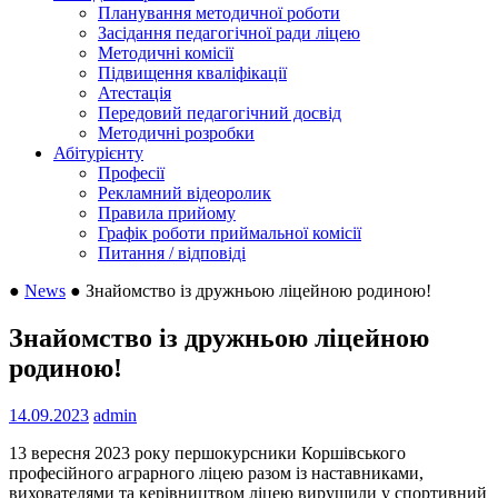
Планування методичної роботи
Засідання педагогічної ради ліцею
Методичні комісії
Підвищення кваліфікації
Атестація
Передовий педагогічний досвід
Методичні розробки
Абітурієнту
Професії
Рекламний відеоролик
Правила прийому
Графік роботи приймальної комісії
Питання / відповіді
●
News
●
Знайомство із дружньою ліцейною родиною!
Знайомство із дружньою ліцейною
родиною!
14.09.2023
admin
13 вересня 2023 року першокурсники Коршівського
професійного аграрного ліцею разом із наставниками,
вихователями та керівництвом ліцею вирушили у спортивний