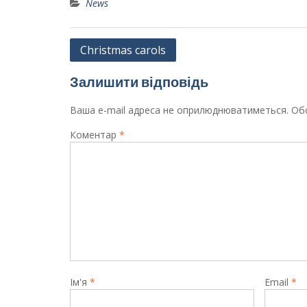
News
Навігація
Christmas carols
записів
Залишити відповідь
Ваша e-mail адреса не оприлюднюватиметься.
Обо
Коментар
*
Ім'я
*
Email
*