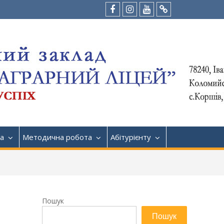
Facebook
Instagram
Youtube
Tik-
Tok
а
Методична робота
Абітурієнту
Пошук
Пошук