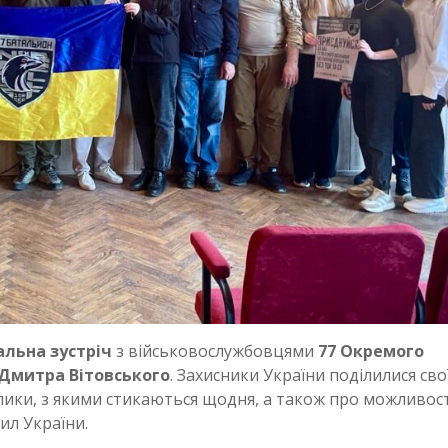
льна зустріч
з військовослужбовцями
77 Окремого
 Дмитра Вітовського
. Захисники України поділилися сво
клики, з якими стикаються щодня, а також про можливост
ил України.