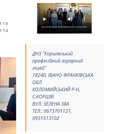
и та
и та
ДНЗ "Коршівський
професійний аграрний
ліцей"
78240, ІВАНО-ФРАНКІВСЬКА
ОБЛ.
КОЛОМИЙСЬКИЙ Р-Н,
С.КОРШІВ
ВУЛ. ЗЕЛЕНА 38А
ТЕЛ.: 0673701127,
0931513102