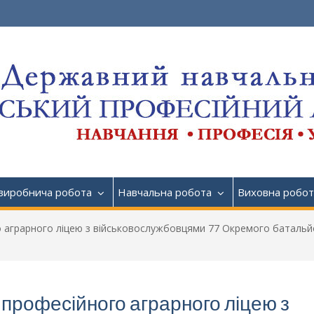
виробнича робота
Навчальна робота
Виховна робот
го аграрного ліцею з військовослужбовцями 77 Окремого батальй
о професійного аграрного ліцею з