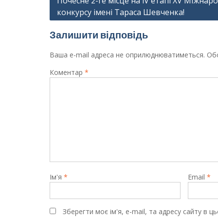
Почесне 2-ге місце на lV етапі XV Міжнар
конкурсу імені Тараса Шевченка!
записів
Залишити відповідь
Ваша e-mail адреса не оприлюднюватиметься.
Обо
Коментар
*
Ім'я
*
Email
*
Зберегти моє ім'я, e-mail, та адресу сайту в 