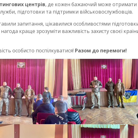
утингових центрів
, де кожен бажаючий може отримати
ужби, підготовки та підтримки військовослужбовців.
ставили запитання, цікавилися особливостями підготовк
ва нагода краще зрозуміти важливість захисту своєї країн
ість особисто поспілкуватися!
Разом до перемоги!