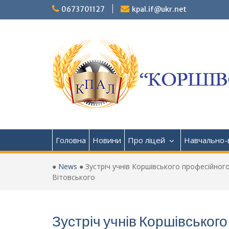
Перейти
0673701127
kpal.if@ukr.net
до
вмісту
Головна
Новини
Про ліцей
Навчально-
●
News
●
Зустріч учнів Коршівського професійно
Вітовського
Зустріч учнів Коршівськог