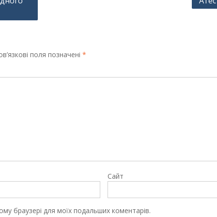
одного
Атес
в’язкові поля позначені
*
Сайт
цьому браузері для моїх подальших коментарів.