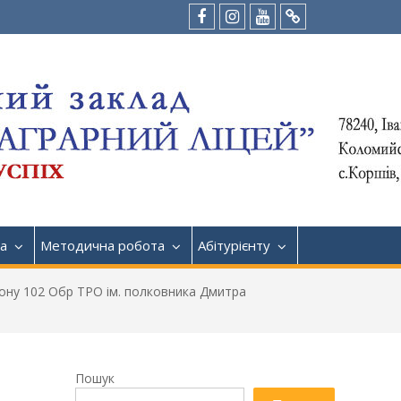
Facebook
Instagram
Youtube
Tik-
Tok
а
Методична робота
Абітурієнту
ону 102 Обр ТРО ім. полковника Дмитра
Пошук