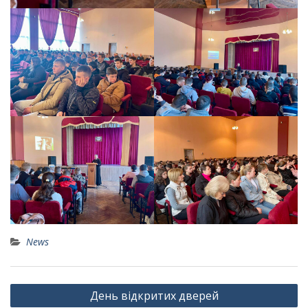
News
Навігація
День відкритих дверей
записів