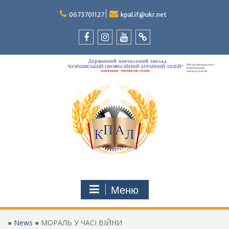
Перейти
до
0673701127
kpal.if@ukr.net
вмісту
Facebook
Instagram
Youtube
Tik-
Tok
Меню
●
News
●
МОРАЛЬ У ЧАСІ ВІЙНИ