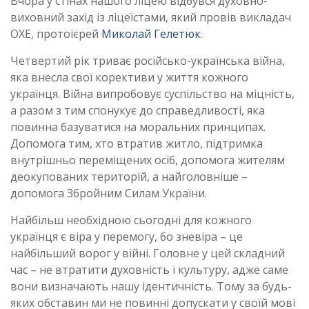
Вчора у стінах нашого ліцею відбувся духовно-
виховний захід із ліцеїстами, який провів викладач
ОХЕ, протоієрей
Миколай Гелетюк
.
Четвертий рік триває російсько-українська війна,
яка внесла свої корективи у життя кожного
українця. Війна випробовує суспільство на міцність,
а разом з тим спонукує до справедливості, яка
повинна базуватися на моральних принципах.
Допомога тим, хто втратив житло, підтримка
внутрішньо переміщених осіб, допомога жителям
деокупованих територій, а найголовніше –
допомога Збройним Силам України.
Найбільш необхідною сьогодні для кожного
українця є віра у перемогу, бо зневіра – це
найбільший ворог у війні. Головне у цей складний
час – не втратити духовність і культуру, адже саме
вони визначають нашу ідентичність. Тому за будь-
яких обставин ми не повинні допускати у своїй мові