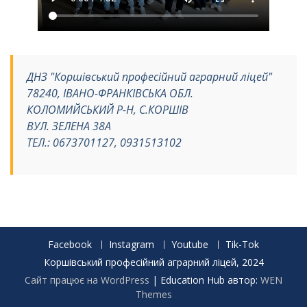
ДНЗ "Коршівський професійний аграрний ліцей"
78240, ІВАНО-ФРАНКІВСЬКА ОБЛ.
КОЛОМИЙСЬКИЙ Р-Н, С.КОРШІВ
ВУЛ. ЗЕЛЕНА 38А
ТЕЛ.: 0673701127, 0931513102
Facebook
Instagram
Youtube
Tik-Tok
Коршівський професійний аграрний ліцей, 2024
Сайт працює на WordPress
|
Education Hub автор:
WEN
Themes