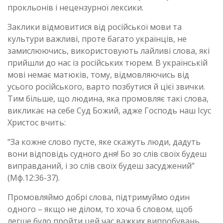
прокльонів і нецензурної лексики.
Заклики відмовитися від російської мови та
культури важливі, проте багато українців, не
замислюючись, використовують лайливі слова, які
прийшли до нас із російських тюрем. В українській
мові немає матюків, тому, відмовляючись від
усього російського, варто позбутися й цієї звички.
Тим більше, що людина, яка промовляє такі слова,
викликає на себе Суд Божий, адже Господь наш Ісус
Христос вчить:
“За кожне слово пусте, яке скажуть люди, дадуть
вони відповідь судного дня! Бо зо слів своїх будеш
виправданий, і зо слів своїх будеш засуджений”
(Мф.12:36-37).
Промовляймо добрі слова, підтримуймо один
одного – якщо не ділом, то хоча б словом, щоб
легше було пройти цей час важких випробувань.