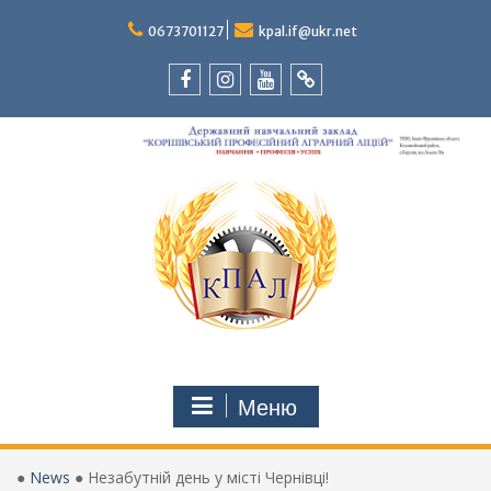
Перейти
до
0673701127
kpal.if@ukr.net
вмісту
Facebook
Instagram
Youtube
Tik-
Tok
Меню
●
News
●
Незабутній день у місті Чернівці!