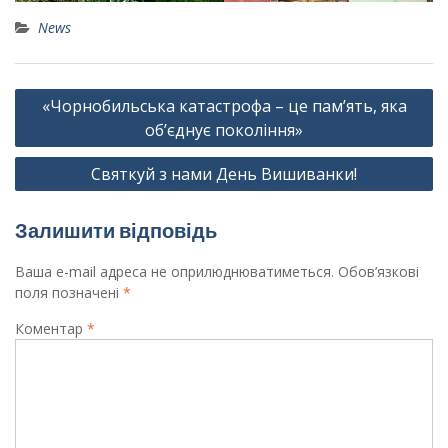
News
Навігація
«Чорнобильська катастрофа – це пам’ять, яка
записів
об’єднує покоління»
Святкуй з нами День Вишиванки!
Залишити відповідь
Ваша e-mail адреса не оприлюднюватиметься.
Обов’язкові
поля позначені
*
Коментар
*