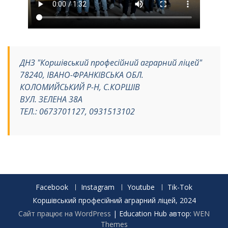
ДНЗ "Коршівський професійний аграрний ліцей"
78240, ІВАНО-ФРАНКІВСЬКА ОБЛ.
КОЛОМИЙСЬКИЙ Р-Н, С.КОРШІВ
ВУЛ. ЗЕЛЕНА 38А
ТЕЛ.: 0673701127, 0931513102
Facebook
Instagram
Youtube
Tik-Tok
Коршівський професійний аграрний ліцей, 2024
Сайт працює на WordPress
|
Education Hub автор:
WEN
Themes