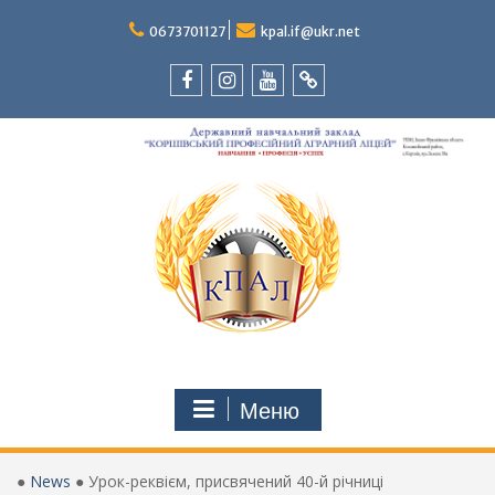
Перейти
до
0673701127
kpal.if@ukr.net
вмісту
Facebook
Instagram
Youtube
Tik-
Tok
Меню
●
News
●
Урок-реквієм, присвячений 40-й річниці