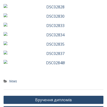
News
Навігація
Вручення дипломів
записів