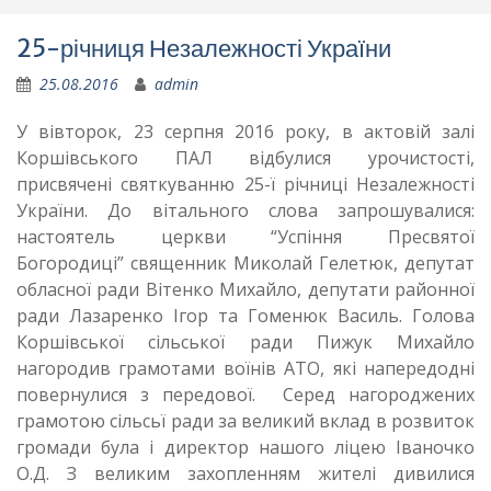
25-річниця Незалежності України
25.08.2016
admin
У вівторок, 23 серпня 2016 року, в актовій залі
Коршівського ПАЛ відбулися урочистості,
присвячені святкуванню 25-ї річниці Незалежності
України. До вітального слова запрошувалися:
настоятель церкви “Успіння Пресвятої
Богородиці” священник Миколай Гелетюк, депутат
обласної ради Вітенко Михайло, депутати районної
ради Лазаренко Ігор та Гоменюк Василь. Голова
Коршівської сільської ради Пижук Михайло
нагородив грамотами воїнів АТО, які напередодні
повернулися з передової. Серед нагороджених
грамотою сільсьї ради за великий вклад в розвиток
громади була і директор нашого ліцею Іваночко
О.Д. З великим захопленням жителі дивилися