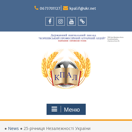
Перейти
до
0673701127
kpal.if@ukr.net
вмісту
Facebook
Instagram
Youtube
Tik-
Tok
Меню
●
News
●
25-річниця Незалежності України