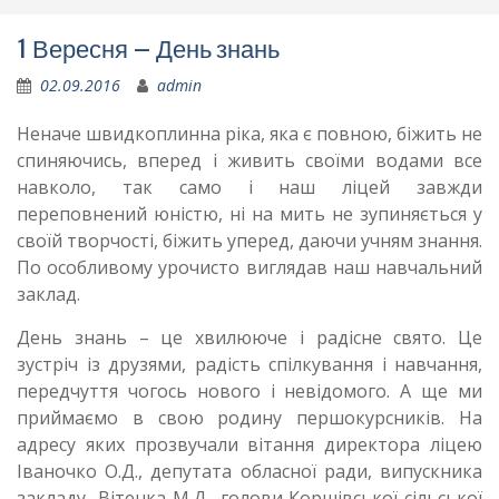
1 Вересня – День знань
02.09.2016
admin
Неначе швидкоплинна ріка, яка є повною, біжить не
спиняючись, вперед і живить своїми водами все
навколо, так само і наш ліцей завжди
переповнений юністю, ні на мить не зупиняється у
своїй творчості, біжить уперед, даючи учням знання.
По особливому урочисто виглядав наш навчальний
заклад.
День знань – це хвилююче і радісне свято. Це
зустріч із друзями, радість спілкування і навчання,
передчуття чогось нового і невідомого. А ще ми
приймаємо в свою родину першокурсників. На
адресу яких прозвучали вітання директора ліцею
Іваночко О.Д., депутата обласної ради, випускника
закладу Вітенка М.Д., голови Коршівської сільської