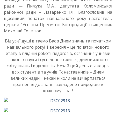
ради — Пижука М.А., депутата Коломийської
районної ради – Лазаренко І.Ф. Благословив на
щасливий початок навчального року настоятель
церкви “Успіння Пресвятої Богородиці” священник
Миколай Гелетюк.
Від усієї душі вітаємо Вас з Днем знань та початком
навчального року! 1 вересня – це початок нового
етапу в плідній роботі педагогів, осягнення учнями
законів науки і суспільного життя, дивовижного
світу знань і відкриттів. Нехай цей день стане для
всіх студентів та учнів, їх наставників – Днем
великих надій! І нехай ніколи не вичерпається
прагнення до знань, закладене природою в
кожному з нас!