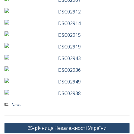
News
Навігація
25-річниця Незалежності України
записів