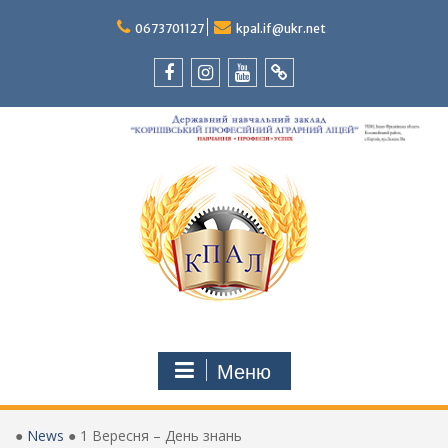
Перейти
до
0673701127
kpal.if@ukr.net
вмісту
Facebook
Instagram
Youtube
Tik-
Tok
Меню
●
News
●
1 Вересня – День знань